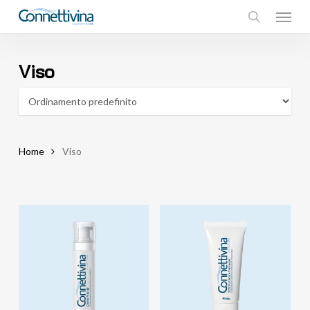
Menu
Skip
to
search
main
content
Viso
Home
Viso