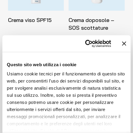
Leggi Tutto
Leggi Tutto
Crema viso SPF15
Crema doposole –
SOS scottature
Questo sito web utilizza i cookie
Usiamo cookie tecnici per il funzionamento di questo sito
web, per consentirti l’uso dei servizi disponibili sul sito, e
per svolgere analisi esclusivamente di natura statistica
sul suo utilizzo. Inoltre, solo se si presta il preventivo
consenso potremo usare cookie per personalizzare
Leggi Tutto
Leggi Tutto
Fluido Viso Ultra-
Siero riequilibrante
ulteriormente i servizi offerti dal sito, per inviare
Protect SPF50+
concentrato
messaggi promozionali personalizzati, per analizzare il
comportamento e le preferenze degli utenti nel loro
utilizzo del sito. Se chiudi il Banner rimangono le