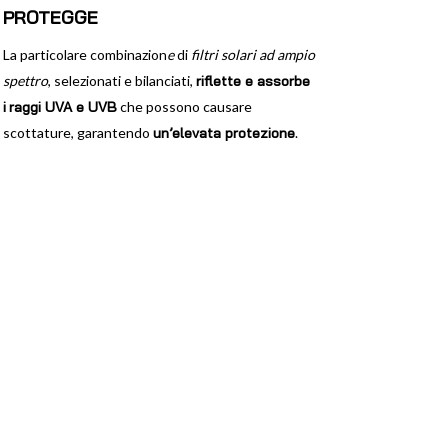
PROTEGGE
La particolare combinazion
e
di
filtri solari ad ampio
spettro
, selezionati e bilanciati,
riflette e assorbe
i
raggi UVA e UVB
che possono causare
scottature, garantendo
un’elevata protezione
.