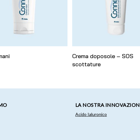
Leggi Tutto
Leggi Tutto
mani
Crema doposole – SOS
scottature
AMO
LA NOSTRA INNOVAZION
Acido Ialuronico