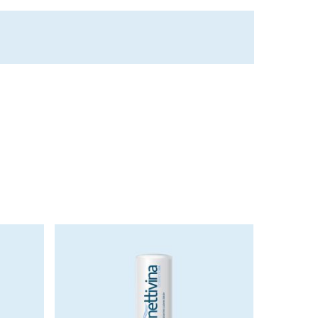
) WAX, OLUS (VEGETABLE) OIL, DICAPRYLYL
HENATE, BIS-ETHYLHEXYLOXYPHENOL
BENZOYL HEXYL BENZOATE, AQUA (WATER),
EA) BUTTER, ETHYL VANILLIN, SIMMONDSIA
che trovi sulla confezione del prodotto per assicurarti