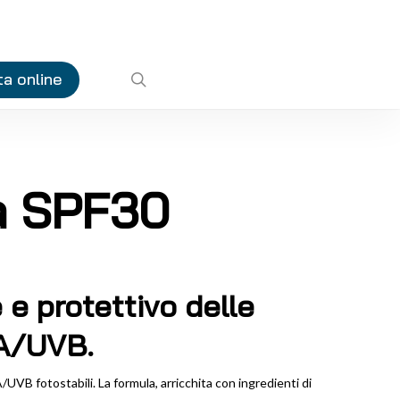
a online
search
a SPF30
e e protettivo delle
VA/UVB.
A/UVB fotostabili. La formula, arricchita con ingredienti di