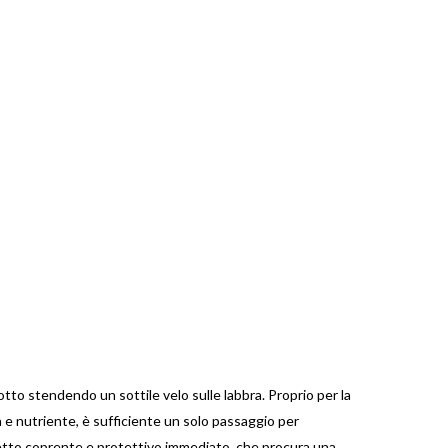
otto stendendo un sottile velo sulle labbra. Proprio per la
a e nutriente, è sufficiente un solo passaggio per
etto coprente e protettivo immediato, che procura una