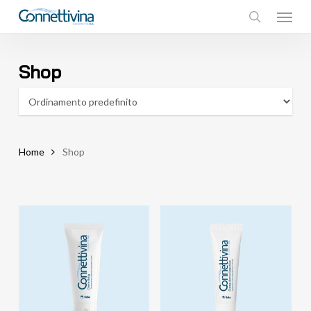
Menu
Skip
to
search
main
content
Shop
Home
Shop