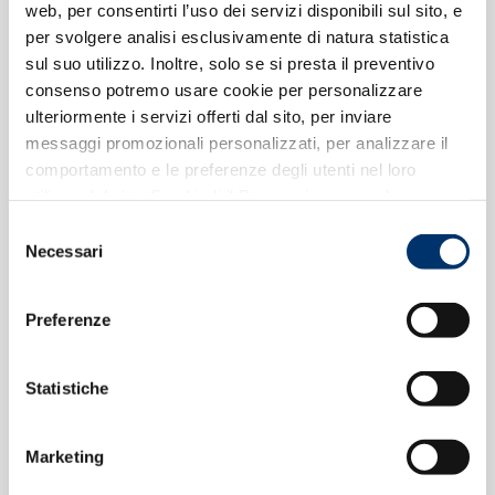
web, per consentirti l’uso dei servizi disponibili sul sito, e
Leggi Tutto
Leggi Tutto
Stick Labbra SPF30
Crema-gel PostSun
per svolgere analisi esclusivamente di natura statistica
AquaBoost
sul suo utilizzo. Inoltre, solo se si presta il preventivo
consenso potremo usare cookie per personalizzare
ulteriormente i servizi offerti dal sito, per inviare
messaggi promozionali personalizzati, per analizzare il
comportamento e le preferenze degli utenti nel loro
utilizzo del sito. Se chiudi il Banner rimangono le
impostazioni di default e dunque potrai continuare a
Selezione
navigare sul sito in assenza di eventuali cookie diversi da
Necessari
del
quelli tecnici. Per maggiori informazioni consulta la
consenso
Cookie Policy
Preferenze
Leggi Tutto
Leggi Tutto
Fluido Viso Ultra-
Siero riequilibrante
Protect SPF50+
concentrato
Statistiche
Marketing