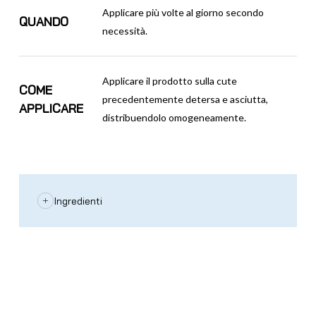
Applicare più volte al giorno secondo
QUANDO
necessità.
Applicare il prodotto sulla cute
COME
precedentemente detersa e asciutta,
APPLICARE
distribuendolo omogeneamente.
Ingredienti
AQUA (WATER), ETHYLHEXYL
METHOXYCINNAMATE, BUTYL
METHOXYDIBENZOYLMETHANE, ETHYLHEXYL
SALICYLATE, GLYCERIN, OCTOCRYLENE,
POTASSIUM CETYL PHOSPHATE, PARFUM