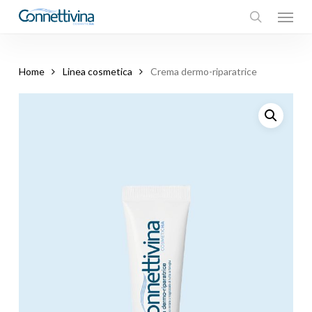
Menu
Skip
to
search
main
content
Home
Linea cosmetica
Crema dermo-riparatrice