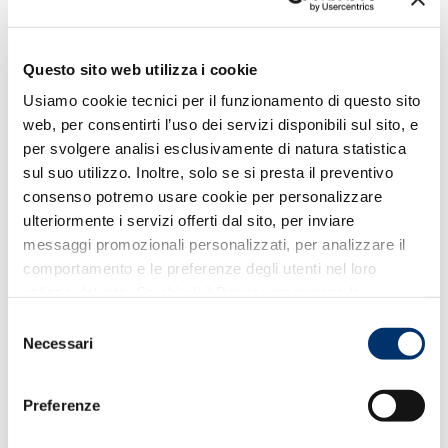
Questo sito web utilizza i cookie
ACIDO IALURONICO (frazione Hyalastine)
Usiamo cookie tecnici per il funzionamento di questo sito
Ripara la pelle e ne ripristina il naturale grado
web, per consentirti l’uso dei servizi disponibili sul sito, e
d’idratazione.
per svolgere analisi esclusivamente di natura statistica
sul suo utilizzo. Inoltre, solo se si presta il preventivo
consenso potremo usare cookie per personalizzare
ulteriormente i servizi offerti dal sito, per inviare
messaggi promozionali personalizzati, per analizzare il
comportamento e le preferenze degli utenti nel loro
utilizzo del sito. Se chiudi il Banner rimangono le
impostazioni di default e dunque potrai continuare a
Selezione
navigare sul sito in assenza di eventuali cookie diversi da
Necessari
del
SQUALANO VEGETALE
quelli tecnici. Per maggiori informazioni consulta la
consenso
Cookie Policy
Azione re-lipidizzante, aiuta a ristabilire la barriera
Preferenze
protettiva della pelle.